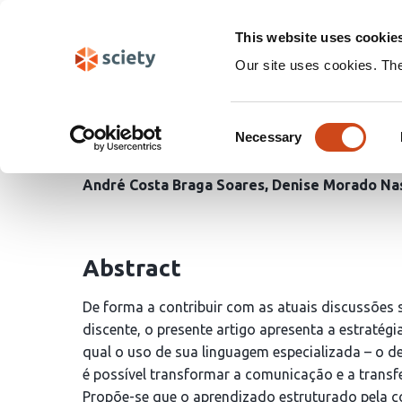
Skip
Search
navigation
This website uses cookie
Our site uses cookies. Th
<b>O desenho como com
Consent
Arquitetura</b>
Necessary
Selection
André Costa Braga Soares
Denise Morado Na
Abstract
De forma a contribuir com as atuais discussõe
discente, o presente artigo apresenta a estratég
qual o uso de sua linguagem especializada – o d
é possível transformar a comunicação e a trans
Propõe-se que o aprendizado estruturado pela c