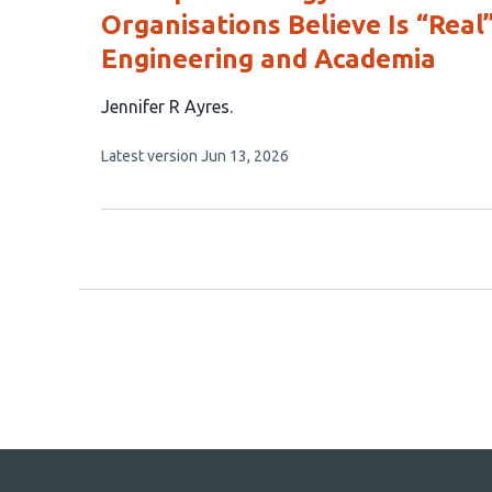
Organisations Believe Is “Real
Engineering and Academia
This
Jennifer R Ayres
article
This
Latest version
Jun 13, 2026
has
article
1
has
no
author:
evaluations