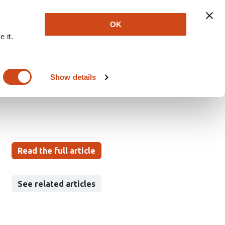
Explore
Newsletter
About
Log In
OK
 it.
ensino de
Show details
Read the full article
See related articles