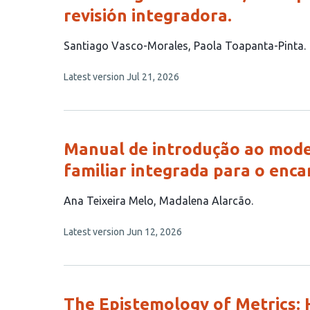
revisión integradora.
This
Santiago Vasco-Morales
Paola Toapanta-Pinta
article
This
Latest version
Jul 21, 2026
has
article
2
has
no
authors:
evaluations
Manual de introdução ao model
familiar integrada para o enc
This
Ana Teixeira Melo
Madalena Alarcão
article
This
Latest version
Jun 12, 2026
has
article
2
has
no
authors:
evaluations
The Epistemology of Metrics: