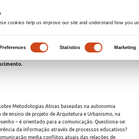
Home
Groups
s
ese cookies help us improve our site and understand how you use
unicação: uma estratégia de 
Preferences
Statistics
Marketing
scimento
s sobre Metodologias Ativas baseadas na autonomia
ia de ensino de projeto de Arquitetura e Urbanismo, na
esenho – é orientado para a comunicação. Questiona-se:
ferência da informação através de processos educativos?
omunicação media conflitos atuais das relações de